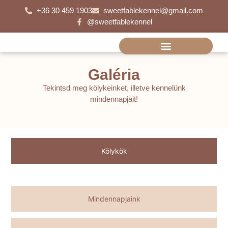
+36 30 459 1903
sweetfablekennel@gmail.com
@sweetfablekennel
Galéria
Tekintsd meg kölykeinket, illetve kennelünk
mindennapjait!
Kölykök
Mindennapjaink