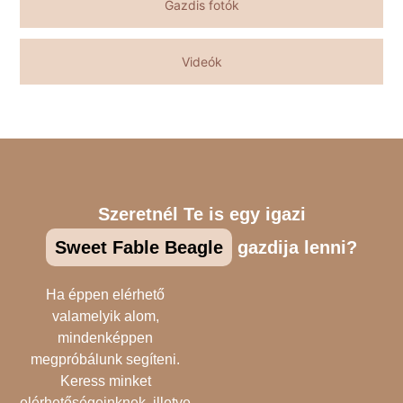
Gazdis fotók
Videók
Szeretnél Te is egy igazi
Sweet Fable Beagle
gazdija lenni?
Ha éppen elérhető
valamelyik alom,
mindenképpen
megpróbálunk segíteni.
Keress minket
elérhetőségeinknek, illetve