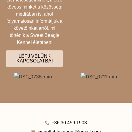
kövess minket a közösségi
médiában is, ahol
folyamatosan informáljuk a
követőinket arról, mi
történik a Sweet Beagle
Kennel életében!
LÉPJ VELÜNK
KAPCSOLATBA!
+36 30 459 1903
sweetfablekennel@gmail.com