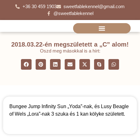
+36 30 459 1903
sweetfablekennel@gmail.com
@sweetfablekennel
2018.03.22-én megszületett a „C” alom!
Oszd meg másokkal is a hírt:
Bungee Jump Infinity Sun „Yoda”-nak, és Lusy Beagle
of Wels „Lora”-nak 3 szuka és 1 kan kölyke született.