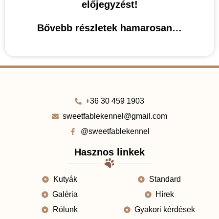
előjegyzést!
Bővebb részletek hamarosan…
+36 30 459 1903
sweetfablekennel@gmail.com
@sweetfablekennel
Hasznos linkek
Kutyák
Standard
Galéria
Hírek
Rólunk
Gyakori kérdések