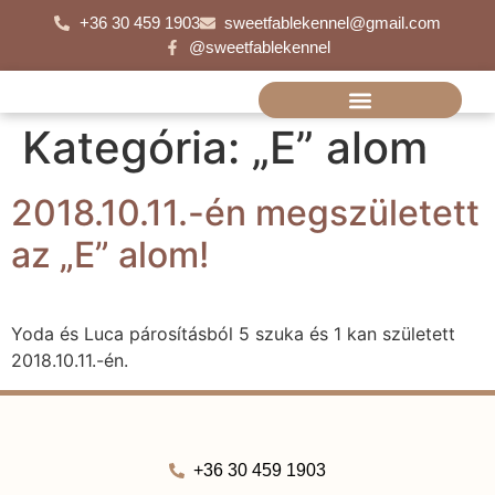
+36 30 459 1903
sweetfablekennel@gmail.com
@sweetfablekennel
Kategória:
„E” alom
2018.10.11.-én megszületett
az „E” alom!
Yoda és Luca párosításból 5 szuka és 1 kan született
2018.10.11.-én.
+36 30 459 1903