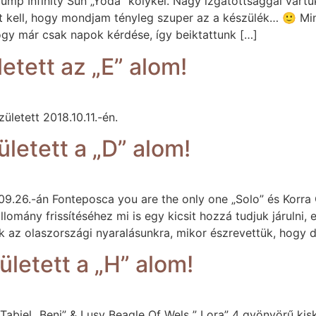
mp Infinity Sun „Yoda” kölykei. Nagy izgatottsággal vártuk
azt kell, hogy mondjam tényleg szuper az a készülék… 🙂 M
ogy már csak napok kérdése, így beiktattunk […]
etett az „E” alom!
ületett 2018.10.11.-én.
letett a „D” alom!
9.26.-án Fonteposca you are the only one „Solo” és Korra O
lomány frissítéséhez mi is egy kicsit hozzá tudjuk járulni
k az olaszországi nyaralásunkra, mikor észrevettük, hogy 
letett a „H” alom!
abiel „Beni” & Lusy Beagle Of Wels ” Lora” 4 gyönyörű kisk