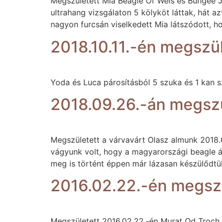
Megszületett Mia Beagle Of Wels és Bungee Ju
ultrahang vizsgálaton 5 kölyköt láttak, hát 
nagyon furcsán viselkedett Mia látszódott, h
2018.10.11.-én megszül
Yoda és Luca párosításból 5 szuka és 1 kan sz
2018.09.26.-án megszü
Megszületett a várvavárt Olasz almunk 2018.0
vágyunk volt, hogy a magyarországi beagle ál
meg is történt éppen már lázasan készülődtü
2016.02.22.-én megszü
Megszületett 2016.02.22.-én Murat Od Troch T