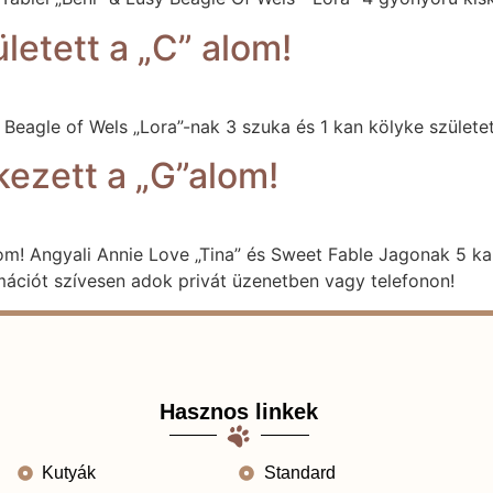
etett a „C” alom!
Beagle of Wels „Lora”-nak 3 szuka és 1 kan kölyke születet
ezett a „G”alom!
m! Angyali Annie Love „Tina” és Sweet Fable Jagonak 5 kan
mációt szívesen adok privát üzenetben vagy telefonon!
Hasznos linkek
Kutyák
Standard