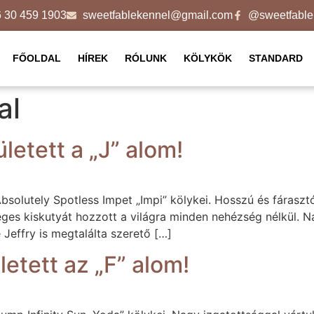
 30 459 1903
sweetfablekennel@gmail.com
@sweetfable
FŐOLDAL
HÍREK
RÓLUNK
KÖLYKÖK
STANDARD
al
etett a „J” alom!
bsolutely Spotless Impet „Impi” kölykei. Hosszú és fárasztó
ges kiskutyát hozzott a világra minden nehézség nélkül. 
Jeffry is megtalálta szerető […]
etett az „F” alom!