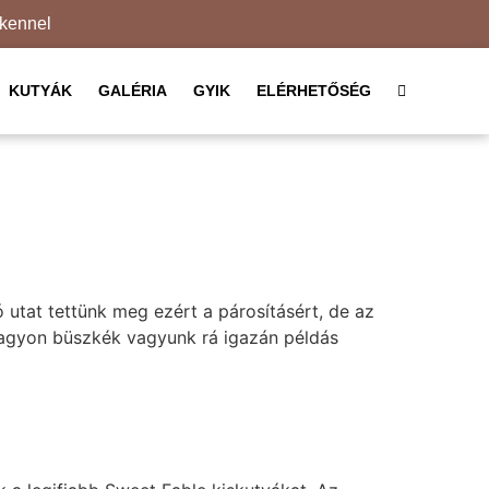
kennel
KUTYÁK
GALÉRIA
GYIK
ELÉRHETŐSÉG
 utat tettünk meg ezért a párosításért, de az
Nagyon büszkék vagyunk rá igazán példás