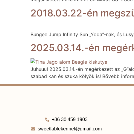
2018.03.22-én megszül
Bungee Jump Infinity Sun „Yoda”-nak, és Lusy 
2025.03.14.-én megérk
Juhuuu! 2025.03.14.-én megérkezett az „G”alo
szabad kan és szuka kölyök is! Bővebb infor
+36 30 459 1903
sweetfablekennel@gmail.com