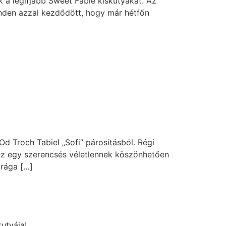
 a legifjabb Sweet Fable kiskutyákat. Az
inden azzal kezdődött, hogy már hétfőn
d Troch Tabiel „Sofi” párosításból. Régi
, ez egy szerencsés véletlennek köszönhetően
drága […]
utyája!