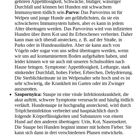
gehören Appetitlosigkeit, Schwäche, blutiger, wässriger
Durchfall und können bei Hunden mit schwachem
Immunsystem tödlich sein.
Parvo:
Das Parvovirus ist für
Welpen und junge Hunde am gefährlichsten, da sie ein
schwächeres Immunsystem haben, aber es kann in jedem
Alter übertragen werden. Das Parvovirus wird von infizierten
Hunden über ihren Kot und ihr Erbrochenes verbreitet. Daher
kann man sich überall anstecken, z. B. auf der Straße, in
Parks oder in Hundeausläufen. Aber sie kann auch von
Vögeln oder sogar von uns selbst übertragen werden, wenn
wir uns auf kontaminiertem Boden aufgehalten haben, und
leider können wir sie auch mit unseren Schuhsohlen nach
Hause bringen. Symptome: Appetitlosigkeit, Lethargie, stark
stinkender Durchfall, hohes Fieber, Erbrechen, Dehydrierung.
Die Sterblichkeitsrate ist im Welpenalter sehr hoch und es ist
sehr schwierig, die Krankheit im Garten oder im Zwinger
auszurotten.
Szopornyica:
Staupe ist eine virale Infektionskrankheit, die
akut auftritt, schwere Symptome verursacht und häufig tödlich
verläuft. Hundestaupe ist hochgradig ansteckend, wird durch
Tröpfcheninfektion verbreitet und hauptsächlich durch
folgende Körperflüssigkeiten und Substanzen von einem
Hund auf den anderen übertragen: Urin, Kot, Nasensekret.
Die Staupe bei Hunden beginnt immer mit hohem Fieber. Sie
kann sich dann in drei verschiedenen Phasen entwickeln.