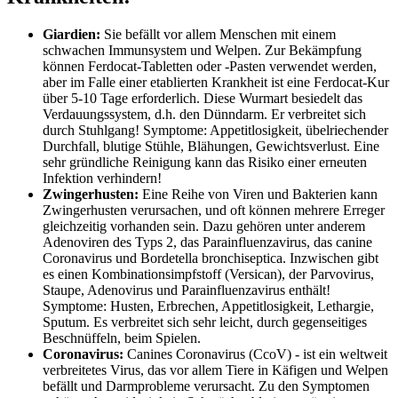
Giardien:
Sie befällt vor allem Menschen mit einem
schwachen Immunsystem und Welpen. Zur Bekämpfung
können Ferdocat-Tabletten oder -Pasten verwendet werden,
aber im Falle einer etablierten Krankheit ist eine Ferdocat-Kur
über 5-10 Tage erforderlich. Diese Wurmart besiedelt das
Verdauungssystem, d.h. den Dünndarm. Er verbreitet sich
durch Stuhlgang! Symptome: Appetitlosigkeit, übelriechender
Durchfall, blutige Stühle, Blähungen, Gewichtsverlust. Eine
sehr gründliche Reinigung kann das Risiko einer erneuten
Infektion verhindern!
Zwingerhusten:
Eine Reihe von Viren und Bakterien kann
Zwingerhusten verursachen, und oft können mehrere Erreger
gleichzeitig vorhanden sein. Dazu gehören unter anderem
Adenoviren des Typs 2, das Parainfluenzavirus, das canine
Coronavirus und Bordetella bronchiseptica. Inzwischen gibt
es einen Kombinationsimpfstoff (Versican), der Parvovirus,
Staupe, Adenovirus und Parainfluenzavirus enthält!
Symptome: Husten, Erbrechen, Appetitlosigkeit, Lethargie,
Sputum. Es verbreitet sich sehr leicht, durch gegenseitiges
Beschnüffeln, beim Spielen.
Coronavirus:
Canines Coronavirus (CcoV) - ist ein weltweit
verbreitetes Virus, das vor allem Tiere in Käfigen und Welpen
befällt und Darmprobleme verursacht. Zu den Symptomen