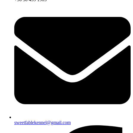
sweetfablekennel@gmail.com