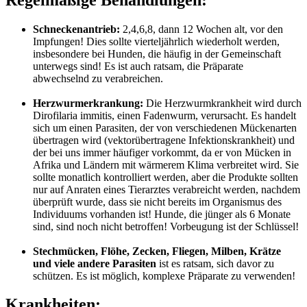
Schneckenantrieb:
2,4,6,8, dann 12 Wochen alt, vor den
Impfungen! Dies sollte vierteljährlich wiederholt werden,
insbesondere bei Hunden, die häufig in der Gemeinschaft
unterwegs sind! Es ist auch ratsam, die Präparate
abwechselnd zu verabreichen.
Herzwurmerkrankung:
Die Herzwurmkrankheit wird durch
Dirofilaria immitis, einen Fadenwurm, verursacht. Es handelt
sich um einen Parasiten, der von verschiedenen Mückenarten
übertragen wird (vektorübertragene Infektionskrankheit) und
der bei uns immer häufiger vorkommt, da er von Mücken in
Afrika und Ländern mit wärmerem Klima verbreitet wird. Sie
sollte monatlich kontrolliert werden, aber die Produkte sollten
nur auf Anraten eines Tierarztes verabreicht werden, nachdem
überprüft wurde, dass sie nicht bereits im Organismus des
Individuums vorhanden ist! Hunde, die jünger als 6 Monate
sind, sind noch nicht betroffen! Vorbeugung ist der Schlüssel!
Stechmücken, Flöhe, Zecken, Fliegen, Milben, Krätze
und viele andere Parasiten
ist es ratsam, sich davor zu
schützen. Es ist möglich, komplexe Präparate zu verwenden!
Krankheiten: