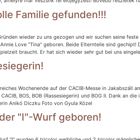
ó, amelyre már veszünk fel előjegyzést! Bővebb részletek
lle Familie gefunden!!!
Gründen wieder zu uns gezogen und wir suchen seine fest
ie Love "Tina" geboren. Beide Elternteile sind gechipt! Dö
lzeit braucht. Er hat sich wieder sehr gut bei uns eingeleb
siegerin!
greiches Wochenende auf der CACIB-Messe in Jakabszáll am 1
AC, 2x CACIB, BOS, BOB (Rassesiegerin) und BOG II. Dank an di
erin Anikó Diczku Foto von Gyula Kózel
er "I"-Wurf geboren!
rf "I" wurden 6 tricolor weibliche und 2 tricolor männlic