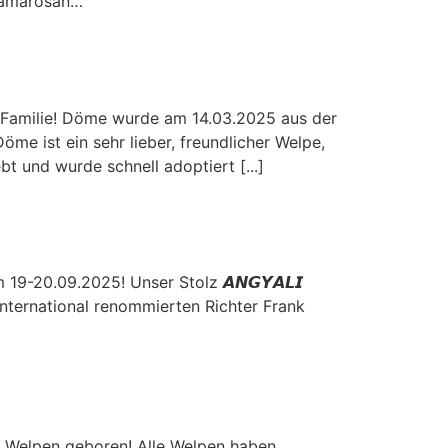
 hamarosan…
e Familie! Döme wurde am 14.03.2025 aus der
me ist ein sehr lieber, freundlicher Welpe,
t und wurde schnell adoptiert [...]
9-20.09.2025! Unser Stolz 𝘼𝙉𝙂𝙔𝘼𝙇𝙄
e international renommierten Richter Frank
he Welpen geboren! Alle Welpen haben