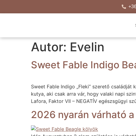
+36
Autor:
Evelin
Sweet Fable Indigo Bea
Sweet Fable Indigo „Fleki” szerető családját ke
kutya, aki csak arra vár, hogy valaki napi sz
Lafora, Faktor VII – NEGATÍV egészsgügyi sz
2026 nyarán várható a