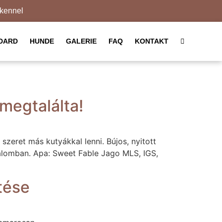
kennel
DARD
HUNDE
GALERIE
FAQ
KONTAKT
megtalálta!
, szeret más kutyákkal lenni. Bújos, nyitott
I” alomban. Apa: Sweet Fable Jago MLS, IGS,
tése