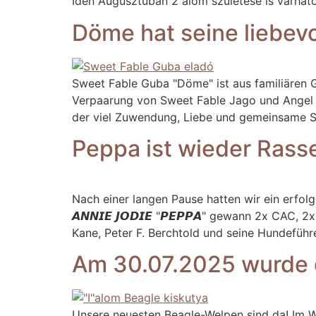
Idén Augusztuban 2 alom születése is várhat
Döme hat seine liebevo
Sweet Fable Guba "Döme" ist aus familiären 
Verpaarung von Sweet Fable Jago und Angel Ann
der viel Zuwendung, Liebe und gemeinsame Spie
Peppa ist wieder Rasse
Nach einer langen Pause hatten wir ein erfol
𝘼𝙉𝙉𝙄𝙀 𝙅𝙊𝘿𝙄𝙀 "𝙋𝙀𝙋𝙋𝘼" gewann 2x C
Kane, Peter F. Berchtold und seine Hundeführ
Am 30.07.2025 wurde d
Unsere neuesten Beagle-Welpen sind da! Im Wu