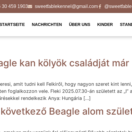
 30 459 1903
sweetfablekennel@gmail.com
@sweetfable
STARTSEITE
NACHRICHTEN
ÜBER UNS
KINDER
STAN
gle kan kölyök családját már 
resi, amit tudni kell Felkiről, hogy nagyon szeret kint lenni
inten foglalkozzon vele. Fleki 2025.07.30-án született az „
űrésekkel rendelkezik Anya: Hungária […]
 következő Beagle alom szüle